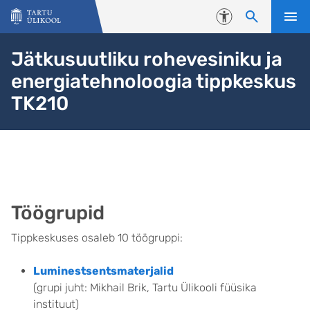
Liigu edasi põhisisu juurde
Juurdepääsetavus
Jätkusuutliku rohevesiniku ja
energiatehnoloogia tippkeskus
TK210
Töögrupid
Tippkeskuses osaleb 10 töögruppi:
Luminestsentsmaterjalid
(grupi juht: Mikhail Brik, Tartu Ülikooli füüsika
instituut)