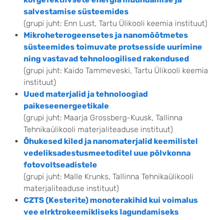
salvestamise süsteemides
(grupi juht: Enn Lust, Tartu Ülikooli keemia instituut)
Mikroheterogeensetes ja nanomõõtmetes
süsteemides toimuvate protsesside uurimine
ning vastavad tehnoloogilised rakendused
(grupi juht: Kaido Tammeveski, Tartu Ülikooli keemia
instituut)
Uued materjalid ja tehnoloogiad
paikeseenergeetikale
(grupi juht: Maarja Grossberg-Kuusk, Tallinna
Tehnikaülikooli materjaliteaduse instituut)
Õhukesed kiled ja nanomaterjalid keemilistel
vedeliksadestusmeetoditel uue põlvkonna
fotovoltseadistele
(grupi juht: Malle Krunks, Tallinna Tehnikaülikooli
materjaliteaduse instituut)
CZTS (Kesterite) monoterakihid kui voimalus
vee elrktrokeemikliseks lagundamiseks