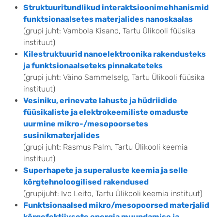
Struktuuritundlikud interaktsioonimehhanismid
funktsionaalsetes materjalides nanoskaalas
(grupi juht: Vambola Kisand, Tartu Ülikooli füüsika
instituut)
Kilestruktuurid nanoelektroonika rakendusteks
ja funktsionaalseteks pinnakateteks
(grupi juht: Väino Sammelselg, Tartu Ülikooli füüsika
instituut)
Vesiniku, erinevate lahuste ja hüdriidide
füüsikaliste ja elektrokeemiliste omaduste
uurmine mikro-/mesopoorsetes
susinikmaterjalides
(grupi juht: Rasmus Palm, Tartu Ülikooli keemia
instituut)
Superhapete ja superaluste keemia ja selle
kõrgtehnoloogilised rakendused
(grupijuht: Ivo Leito, Tartu Ülikooli keemia instituut)
Funktsionaalsed mikro/mesopoorsed materjalid
kõrgefektiivsete energia muundamise ja